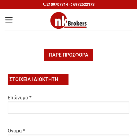
Μετάβαση
2109707714
-
6972522173
στο
περιεχόμενο
ΠΑΡΕ ΠΡΟΣΦΟΡΑ
ΣΤΟΙΧΕΙΑ ΙΔΙΟΚΤΗΤΗ
Επώνυμο *
Όνομα *