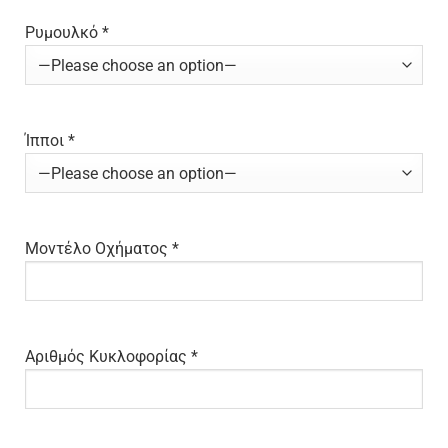
Ρυμουλκό *
Ίπποι *
Μοντέλο Οχήματος *
Αριθμός Κυκλοφορίας *