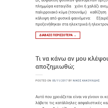
Ως ασφάλιση φυσικών φαινομένων ορίζον
πλημμύρα καταιγίδα χιόνι ή χαλάζι α
παλιρροιακό κύμα (τσουνάμι) καθίζηση 
κάλυψη από φυσικά φαινόμενα: Εξαιρέσ
προξενήθηκαν στα ηλεκτρικά ή ηλεκτρον
ΔΙΆΒΑΣΕ ΠΕΡΙΣΣΌΤΕΡΑ
→
Τι να κάνω αν μου κλέψο
αποζημιωθώ;
POSTED ON
05/11/2017
BY
ΝΊΚΟΣ ΚΑΚΟΥΛΊΔΗΣ
Αυτό που χρειάζεται είναι να γίνουν οι 
λάβετε τις κατάλληλες ασφαλιστικές κα