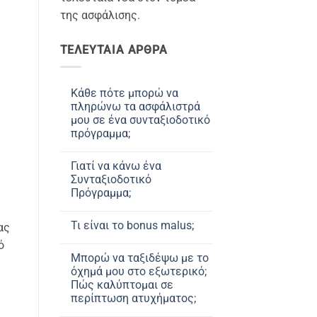
της ασφάλισης.
ΤΕΛΕΥΤΑΙΑ ΑΡΘΡΑ
Κάθε πότε μπορώ να
πληρώνω τα ασφάλιστρά
μου σε ένα συνταξιοδοτικό
πρόγραμμα;
Δεν
υπάρχουν
Γιατί να κάνω ένα
σχόλια
στο
Συνταξιοδοτικό
Κάθε
Πρόγραμμα;
πότε
μπορώ
Δεν
να
υπάρχουν
πληρώνω
Τι είναι το bonus malus;
ας
σχόλια
τα
στο
ασφάλιστρά
Δεν
ό
Γιατί
μου
υπάρχουν
να
Μπορώ να ταξιδέψω με το
σε
σχόλια
κάνω
ένα
στο
όχημά μου στο εξωτερικό;
ένα
συνταξιοδοτικό
Τι
Συνταξιοδοτικό
Πώς καλύπτομαι σε
πρόγραμμα;
είναι
Πρόγραμμα;
το
περίπτωση ατυχήματος;
bonus
malus;
Δεν