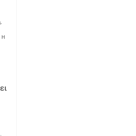
,
ς Η
ει