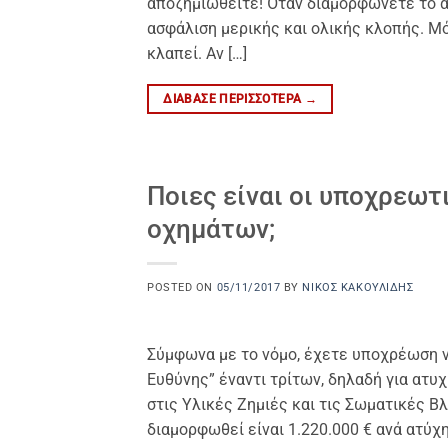
αποζημιωθείτε! Όταν διαμορφώνετε το α
ασφάλιση μερικής και ολικής κλοπής. Μ
κλαπεί. Αν […]
ΔΙΆΒΑΣΕ ΠΕΡΙΣΣΌΤΕΡΑ
→
Ποιες είναι οι υποχρεωτ
οχημάτων;
POSTED ON
05/11/2017
BY
ΝΊΚΟΣ ΚΑΚΟΥΛΊΔΗΣ
Σύμφωνα με το νόμο, έχετε υποχρέωση ν
Ευθύνης” έναντι τρίτων, δηλαδή για ατυ
στις Υλικές Ζημιές και τις Σωματικές 
διαμορφωθεί είναι 1.220.000 € ανά ατύχημ