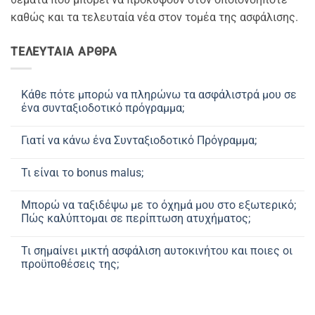
καθώς και τα τελευταία νέα στον τομέα της ασφάλισης.
ΤΕΛΕΥΤΑΙΑ ΑΡΘΡΑ
Κάθε πότε μπορώ να πληρώνω τα ασφάλιστρά μου σε
ένα συνταξιοδοτικό πρόγραμμα;
Δεν
υπάρχουν
Γιατί να κάνω ένα Συνταξιοδοτικό Πρόγραμμα;
σχόλια
στο
Δεν
Κάθε
υπάρχουν
πότε
Τι είναι το bonus malus;
σχόλια
μπορώ
στο
να
Δεν
Γιατί
πληρώνω
υπάρχουν
να
Μπορώ να ταξιδέψω με το όχημά μου στο εξωτερικό;
τα
σχόλια
κάνω
ασφάλιστρά
στο
Πώς καλύπτομαι σε περίπτωση ατυχήματος;
ένα
μου
Τι
Συνταξιοδοτικό
σε
είναι
Δεν
Πρόγραμμα;
ένα
το
υπάρχουν
Τι σημαίνει μικτή ασφάλιση αυτοκινήτου και ποιες οι
συνταξιοδοτικό
bonus
σχόλια
πρόγραμμα;
malus;
στο
προϋποθέσεις της;
Μπορώ
να
Δεν
ταξιδέψω
υπάρχουν
με
σχόλια
το
στο
όχημά
Τι