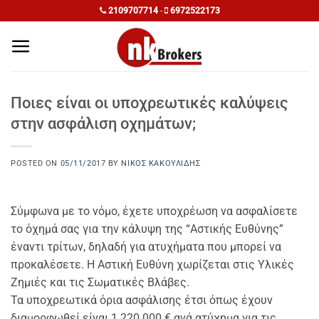
Μετάβαση
2109707714
-
6972522173
στο
περιεχόμενο
Ποιες είναι οι υποχρεωτικές καλύψεις
στην ασφάλιση οχημάτων;
POSTED ON
05/11/2017
BY
ΝΊΚΟΣ ΚΑΚΟΥΛΊΔΗΣ
Σύμφωνα με το νόμο, έχετε υποχρέωση να ασφαλίσετε
το όχημά σας για την κάλυψη της “Αστικής Ευθύνης”
έναντι τρίτων, δηλαδή για ατυχήματα που μπορεί να
προκαλέσετε. Η Αστική Ευθύνη χωρίζεται στις Υλικές
Ζημιές και τις Σωματικές Βλάβες.
Τα υποχρεωτικά όρια ασφάλισης έτσι όπως έχουν
διαμορφωθεί είναι 1.220.000 € ανά ατύχημα για τις