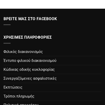
μου
σημαίνει
στο
μικτή
εξωτερικό;
ασφάλιση
Πώς
αυτοκινήτου
καλύπτομαι
και
ΒΡΕΙΤΕ ΜΑΣ ΣΤΟ FACEBOOK
σε
ποιες
περίπτωση
οι
ατυχήματος;
προϋποθέσεις
της;
ΧΡΗΣΙΜΕΣ ΠΛΗΡΟΦΟΡΙΕΣ
Φιλικός διακανονισμός
Έντυπο φιλικού διακανονισμού
Κώδικας οδικής κυκλοφορίας
Συνεργαζόμενες ασφαλιστικές
Εκπτώσεις
Τρόποι πληρωμής